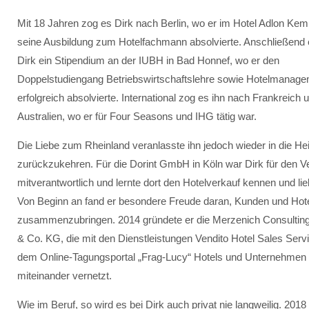
Mit 18 Jahren zog es Dirk nach Berlin, wo er im Hotel Adlon Kem
seine Ausbildung zum Hotelfachmann absolvierte. Anschließend e
Dirk ein Stipendium an der IUBH in Bad Honnef, wo er den
Doppelstudiengang Betriebswirtschaftslehre sowie Hotelmanag
erfolgreich absolvierte. International zog es ihn nach Frankreich 
Australien, wo er für Four Seasons und IHG tätig war.
Die Liebe zum Rheinland veranlasste ihn jedoch wieder in die He
zurückzukehren. Für die Dorint GmbH in Köln war Dirk für den Ve
mitverantwortlich und lernte dort den Hotelverkauf kennen und lie
Von Beginn an fand er besondere Freude daran, Kunden und Hot
zusammenzubringen. 2014 gründete er die Merzenich Consulti
& Co. KG, die mit den Dienstleistungen Vendito Hotel Sales Serv
dem Online-Tagungsportal „Frag-Lucy“ Hotels und Unternehmen
miteinander vernetzt.
Wie im Beruf, so wird es bei Dirk auch privat nie langweilig. 201