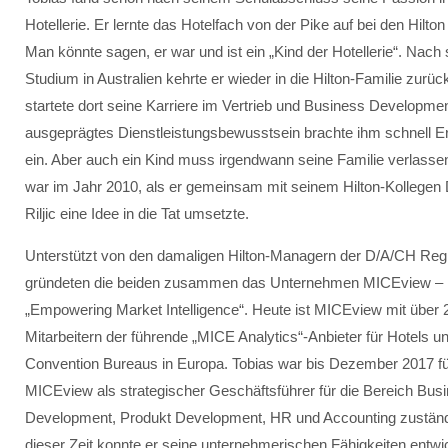
Hotellerie. Er lernte das Hotelfach von der Pike auf bei den Hilton
Man könnte sagen, er war und ist ein „Kind der Hotellerie“. Nach
Studium in Australien kehrte er wieder in die Hilton-Familie zurüc
startete dort seine Karriere im Vertrieb und Business Developmen
ausgeprägtes Dienstleistungsbewusstsein brachte ihm schnell Er
ein. Aber auch ein Kind muss irgendwann seine Familie verlasse
war im Jahr 2010, als er gemeinsam mit seinem Hilton-Kollegen 
Riljic eine Idee in die Tat umsetzte.
Unterstützt von den damaligen Hilton-Managern der D/A/CH Reg
gründeten die beiden zusammen das Unternehmen MICEview –
„Empowering Market Intelligence“. Heute ist MICEview mit über 
Mitarbeitern der führende „MICE Analytics“-Anbieter für Hotels u
Convention Bureaus in Europa. Tobias war bis Dezember 2017 fu
MICEview als strategischer Geschäftsführer für die Bereich Bus
Development, Produkt Development, HR und Accounting zuständi
dieser Zeit konnte er seine unternehmerischen Fähigkeiten entwi