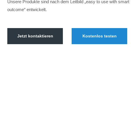
Unsere Produkte sind nach dem Leitbild „easy to use with smart
outcome“ entwickelt.
Jetzt kontaktieren
Kostenlos testen
Prof. Dr. Hans Rück
Dirk Merze
Wenn es eine Konstante in Hans‘ Leben
Wenn jemand Ver
gibt, dann diese: Er hat immer versucht,
dann Dirk. Er b
Theorie und Praxis zu vereinen, getreu dem
Partner und setz
Motto: „Nichts ist praktischer als eine gute
Beziehungen, g
Theorie!“
weiterlesen
„Leidenschaft 
weiterlesen